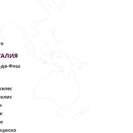
то
ГАЛИЯ
-да-Фош
желес
олис
к
к
го
нциско