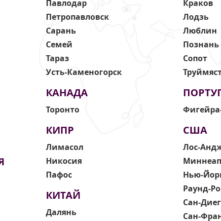
Павлодар
Краков
Петропавловск
Лодзь
Сарань
Люблин
Семей
Познань
Тараз
Сопот
Усть-Каменогорск
Труймяс
КАНАДА
ПОРТУ
Торонто
Фигейра
КИПР
США
Лимасол
Лос-Анд
Я
Никосия
Миннеап
Пафос
Нью-Йор
Раунд-Ро
КИТАЙ
Сан-Дие
Далянь
Сан-Фра